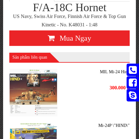
F/A-18C Hornet
US Navy, Swiss Air Force, Finnish Air Force & Top Gun
Kinetic - No. K48031 - 1:48
Mua Ngay
Sản phẩm liên quan
MIL Mi-24 Hind
300.000 đ
Mi-24P \"HIND\"