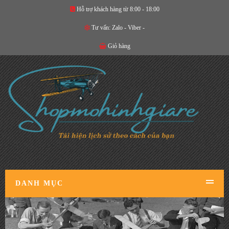
Hỗ trợ khách hàng từ 8:00 - 18:00
Tư vấn:
Zalo
-
Viber
-
Giỏ hàng
DANH MỤC